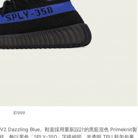
$1999
0 V2 Dazzling Blue。鞋面採用重新設計的黑藍混色 Primeknit製
飾以黑色「SPLY-350」字樣細節。半透明 TPU 鞋架包裹