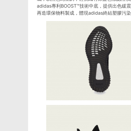
adidas專利BOOST™技術中底，提供出色
再造環保物料製成，體現adidas終結塑膠污