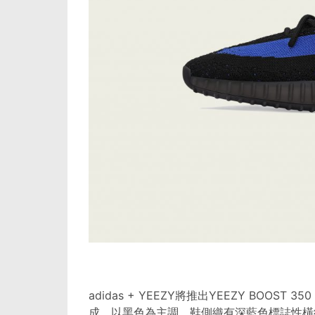
adidas + YEEZY將推出YEEZY BOOST 35
成，以黑色為主調，鞋側織有深藍色標誌性橫紋，