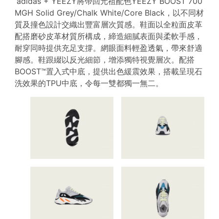
adidas + YEEZY將帶回元祖配色YEEZY BOOST 700
MGH Solid Grey/Chalk White/Core Black，以不同材
質及撞色設計交織出豐富層次質感。鞋面以全粒面皮革
配搭磨砂皮革材質所構成，締造細膩表面與柔軟手感，
耐穿同時提供充足支撐。網眼面料輕盈透氣，帶來舒適
腳感。鞋跟綴以反光細節，增添獨特視覺層次。配搭
BOOST™置入式中底，提供出色緩震效果，搭載呈現石
洗效果的TPU中底，令每一雙都獨一無二。