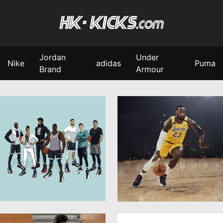
Jordan
Under
Nike
adidas
Puma
Brand
Armour