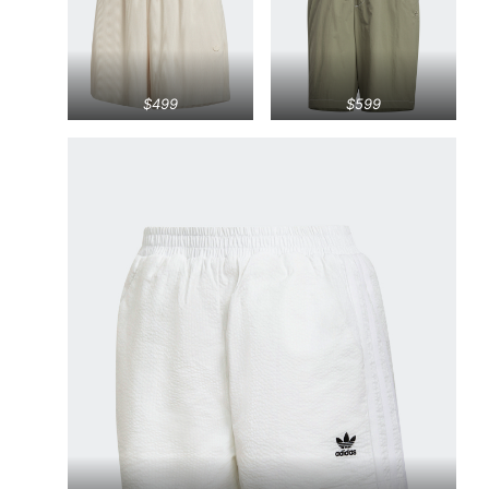
$499
$599