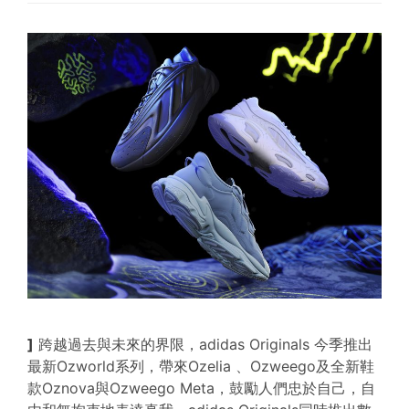
]
跨越過去與未來的界限，adidas Originals 今季推出
最新Ozworld系列，帶來Ozelia 、Ozweego及全新鞋
款Oznova與Ozweego Meta，鼓勵人們忠於自己，自