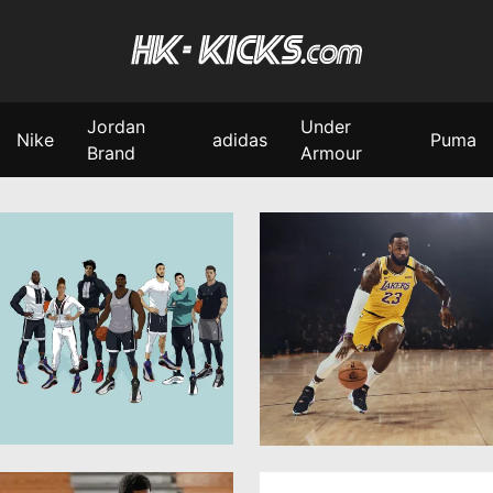
Jordan
Under
Nike
adidas
Puma
Brand
Armour