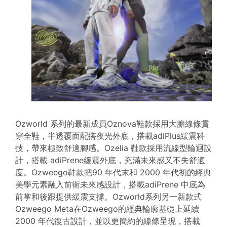
Ozworld 系列的最新成員Oznova鞋款採用大膽線條貫
穿全鞋，半透覆面配搭夜光外底，搭載adiPlus緩震科
技，帶來極致舒適腳感。Ozelia 鞋款採用流線型輪迴設
計，搭載 adiPrene緩震外底，充滿未來感又不失舒適
度。Ozweego鞋款把90 年代末和 2000 年代初的經典
美學元素融入前衛未來感設計，搭載adiPrene 中底為
前掌和後跟提供緩震支撐。Ozworld系列另一新款式
Ozweego Meta在Ozweego的經典輪廓基礎上延續
2000 年代復古設計，並以更簡約的線條呈現，搭載