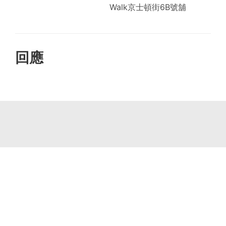
Walk京士頓街6B號舖
回應