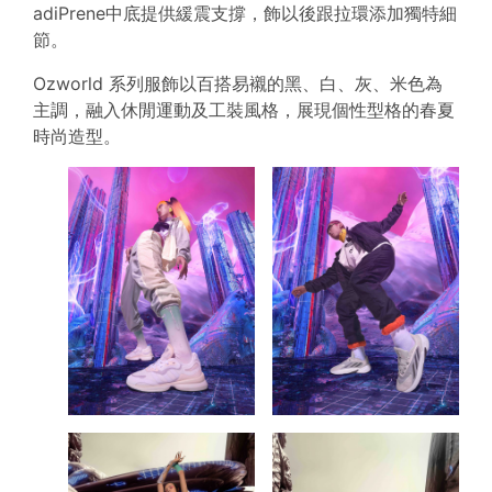
adiPrene中底提供緩震支撐，飾以後跟拉環添加獨特細
節。
Ozworld 系列服飾以百搭易襯的黑、白、灰、米色為
主調，融入休閒運動及工裝風格，展現個性型格的春夏
時尚造型。