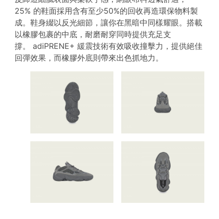
25% 的鞋面採用含有至少50%的回收再造環保物料製
成。鞋身綴以反光細節，讓你在黑暗中同樣耀眼。搭載
以橡膠包裹的中底，耐磨耐穿同時提供充足支
撐。 adiPRENE+ 緩震技術有效吸收撞擊力，提供絕佳
回彈效果，而橡膠外底則帶來出色抓地力。