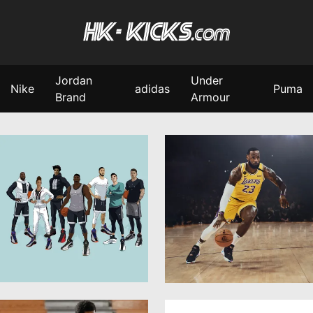
Jordan
Under
Nike
adidas
Puma
Brand
Armour