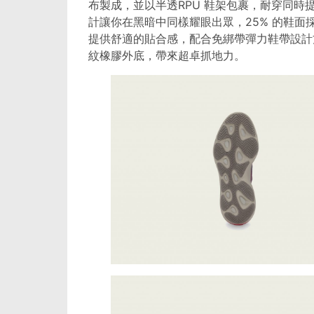
布製成，並以半透RPU 鞋架包裹，耐穿同時
計讓你在黑暗中同樣耀眼出眾，25% 的鞋面
提供舒適的貼合感，配合免綁帶彈力鞋帶設計
紋橡膠外底，帶來超卓抓地力。