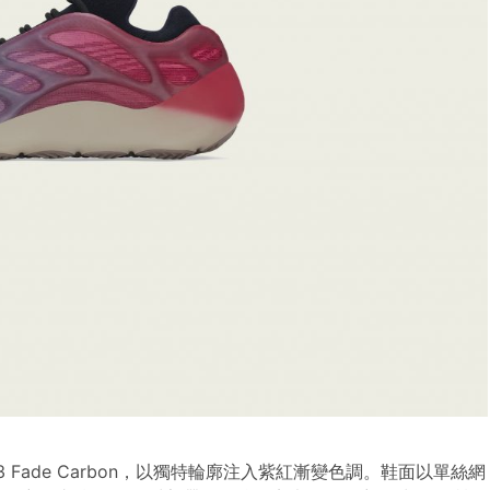
00 V3 Fade Carbon，以獨特輪廓注入紫紅漸變色調。鞋面以單絲網