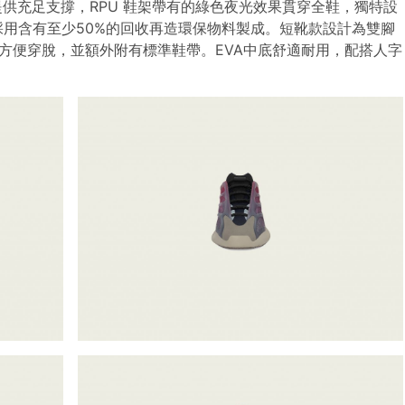
提供充足支撐，RPU 鞋架帶有的綠色夜光效果貫穿全鞋，獨特設
採用含有至少50%的回收再造環保物料製成。短靴款設計為雙腳
方便穿脫，並額外附有標準鞋帶。EVA中底舒適耐用，配搭人字