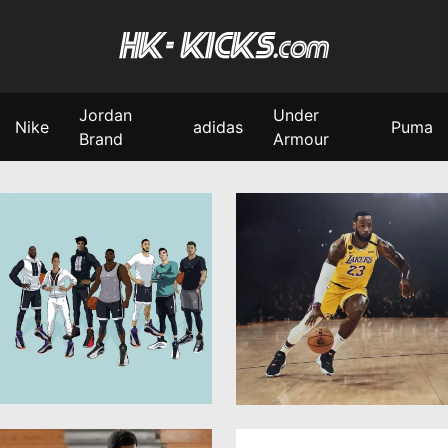
Jordan
Under
Nike
adidas
Puma
Brand
Armour