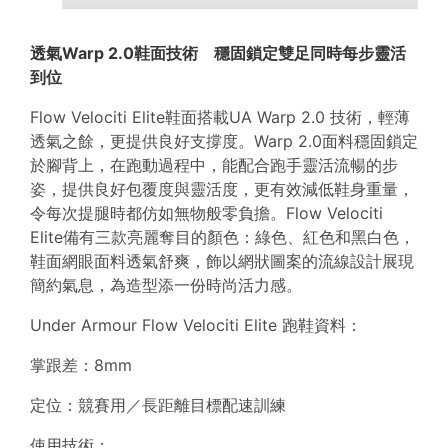
透氣
Warp 2.0鞋面技術 穩固鎖定雙足同時每步靈活
到位
Flow Velociti Elite鞋面搭載UA Warp 2.0 技術，輕薄
透氣之餘，更提供良好支撐度。Warp 2.0面料穩固鎖定
於腳背上，在跑動過程中，能配合跑手靈活流暢的步
姿，提供良好包覆度與靈活度，更有效減低鞋身重量，
令每次提腿時都仿如無物般零負擔。Flow Velociti
Elite備有三款亮麗奪目的顏色：綠色、紅色和黑白色，
鞋面網眼面料透氣舒爽，飾以網狀圖案的流線設計展現
簡約氣息，為造型添一份時尚活力感。
Under Armour Flow Velociti Elite 跑鞋資料：
掌跟差：8mm
定位：競賽用／長距離目標配速訓練
使用技術：