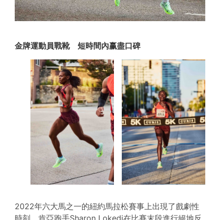
金牌運動員戰靴 短時間內赢盡口碑
2022年六大馬之一的紐約馬拉松賽事上出現了戲劇性
時刻，肯亞跑手Sharon Lokedi在比賽末段進行絕地反