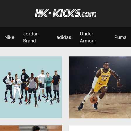
Jordan
Under
Nike
adidas
Puma
Brand
Armour