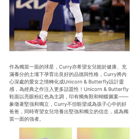
作為獨當一面的球星，Curry亦希望女兒能於健康、充
滿養分的土壤下孕育出良好的品德與性格，Curry將內
心深處的愛女之情轉化成Unicorn & Butterfly設計靈
感，為經典之作注入更多話題性！Unicorn & Butterfly
鞋面以亮眼粉紅色為主調，印有獨角獸和蝴蝶圖案——
象徵著堅強和獨立，Curry不但盼望成為孩子心中的好
爸爸，同時寄望女兒培養出堅強和獨立的信念，成為獨
當一面的強者。