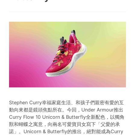
Stephen Curry幸福家庭生活、和孩子們親密有愛的互
動向來都是鏡頭焦點所在。今回，Under Armour推出
Curry Flow 10 Unicorn & Butterfly全新配色，以獨角
獸和蝴蝶之寓意，向兩名可愛寶貝女寫下「父愛的承
諾」。Unicorn & Butterfly的推出，絕對能成為Curry