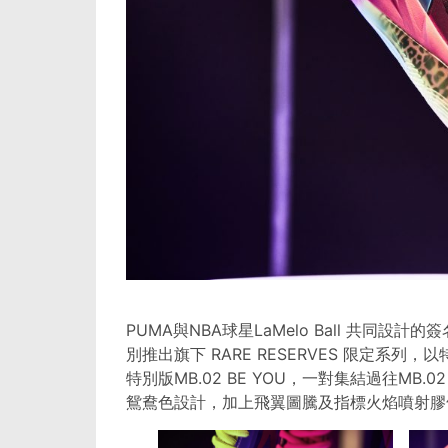
PUMA與NBA球星LaMelo Ball 共同
別推出旗下 RARE RESERVES 限定系
特別版MB.02 BE YOU，一對集結過往MB.
鴛鴦色設計，加上飛翼圖騰及指標火焰噴射膠