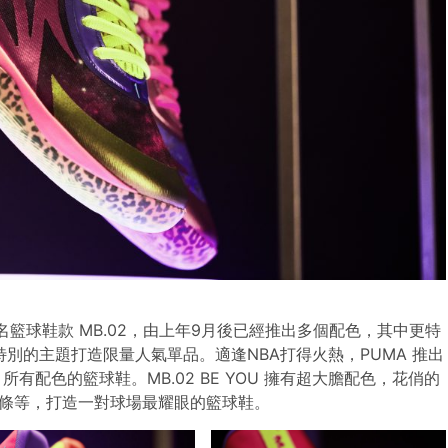
設計的簽名籃球鞋款 MB.02，由上年9月後已經推出多個配色，其中更特
列，以特別的主題打造限量人氣單品。適逢NBA打得火熱，PUMA 推出
02 所有配色的籃球鞋。MB.02 BE YOU 擁有超大膽配色，花俏的
條等，打造一對球場最耀眼的籃球鞋。