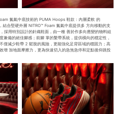
QD Foam 氮氣中底技術的 PUMA Hoops 鞋款：內層柔軟 的
，結合堅硬外層 NITRO™ Foam 氮氣中底提供多 方向移動的支
NITRO，採用特別設計的針織鞋面，由一種 善於作多向應變的物料組
度兼備的絕佳腳感；前腳 掌的繫帶系統，提供橫向的穩定性，
不僅減少鞋帶 2 鬆脫的風險，更能強化足背區域的穩固力；高
效增 加地面摩擦力，更為快速切入的急煞急停和定點後仰跳投