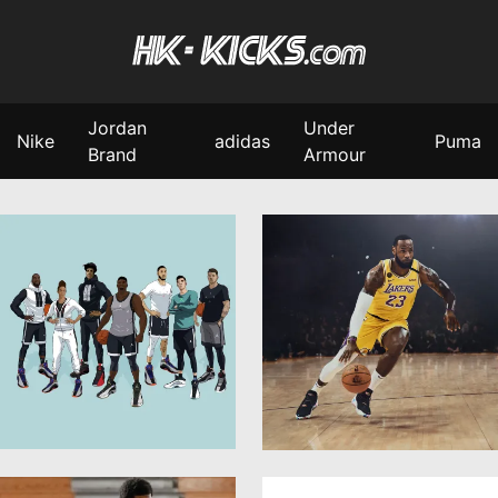
Jordan
Under
Nike
adidas
Puma
Brand
Armour