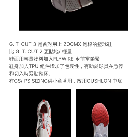
G. T. CUT 3 是首對用上 ZOOMX 泡棉的籃球鞋
比 G. T. CUT 2 更貼地/ 輕量
鞋面用輕量物料加入FLYWIRE 令前掌鎖緊
鞋身加入TPU 組件增加了包裹性，有助於球員在急停
和切入時緊貼鞋床。
有GS/ PS SIZING供小童著用，改用CUSHLON 中底