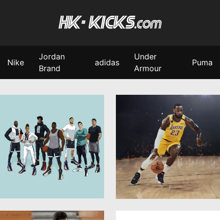
Jordan
Under
Nike
adidas
Puma
Brand
Armour