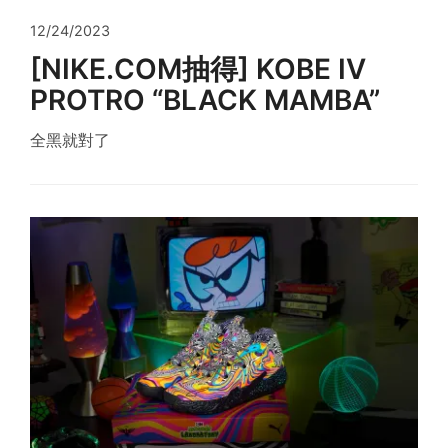
12/24/2023
[NIKE.COM抽得] KOBE IV
PROTRO “BLACK MAMBA”
全黑就對了