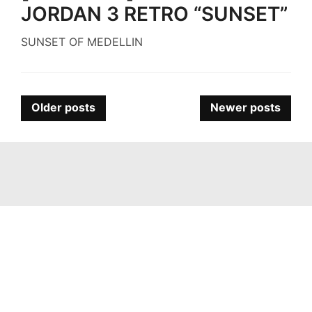
JORDAN 3 RETRO “SUNSET”
SUNSET OF MEDELLIN
Posts
Older posts
Newer posts
navigation