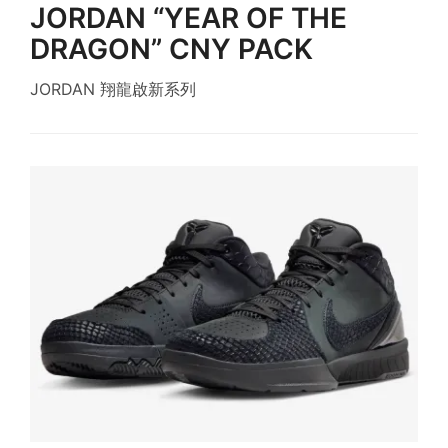
JORDAN “YEAR OF THE
DRAGON” CNY PACK
JORDAN 翔龍啟新系列